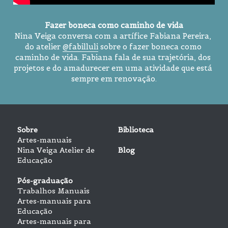
Fazer boneca como caminho de vida
Nina Veiga conversa com a artífice Fabiana Pereira, 
do atelier 
@fabilluli
 sobre o fazer boneca como 
caminho de vida. Fabiana fala de sua trajetória, dos 
projetos e do amadurecer em uma atividade que está 
sempre em renovação.
Sobre
Biblioteca
Artes-manuais
Nina Veiga Atelier de 
Blog
Educação
Pós-graduação
Trabalhos Manuais
Artes-manuais para 
Educação
Artes-manuais para 